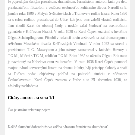
Je popredným českým prozaikom, dramatikom, žurnalistom, autorom kníh pre deti,
prekladateľom, filozofom a vedúcou osobnosťou kultúrneho života. Narodil sa 9.
januára roku 1890 v Malých Svätoňoviciach u Truntove v rodine lekára. Roku 1890
sa s celou rodinou presťahoval do Ulice, kde jeho otec založil vlastnú ordináciu.
Tam chodil Karel do obecnej školy a neskôr začal študovať na osemročnom
gymnáziu v Kráľovom Hradci. V roku 1920 sa Karel Čapek zoznámil s herečkou
Oľgou Scheinpflugovou. Pôsobil v redakcií novín a zároveň sa stal dramaturgom a
režisérom Mestského divadla Kráľovských Vinohrad. V roku 1922 sa stretol s
prezidentom T. G. Masarykom a jeho názory zaznamenal v knihách: Hovory s
T.G.M., Mlčení s T.G.M, nablízku T.G.M. Roku 1935 sa oženil s Oľgou. Rok na to
je navrhnutý na Nobelovu cenu za literatúru. V roku 1938 Karel Čapek pomohol
svojmu národu otvorenými listami na obranu kultúry, háji princípy slobody a snaží
sa ľuďom podať objektívny pohľad na politickú situáciu v súčasnom
Československu. Karel Čapek zomiera v Prahe a to 25. decembra 1938, na
následky nachladenia.
Citáty autora - strana 1/1
Čas je strašne relatívny pojem
Každé skutočné dobrodružstvo začína nárazom fantázie na skutočnosť.