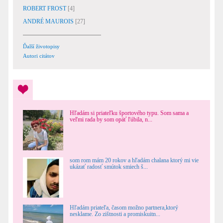
ROBERT FROST
[4]
ANDRÉ MAUROIS
[27]
Ďalší životopisy
Autori citátov
Hľadám si priateľku športového typu. Som sama a
veľmi rada by som opäť ľúbila, n...
som rom mám 20 rokov a hľadám chalana ktorý mi vie
ukázať radosť smútok smiech š...
Hľadám priateľa, časom možno partnera,ktorý
nesklame. Zo zištnosti a promiskuitn...