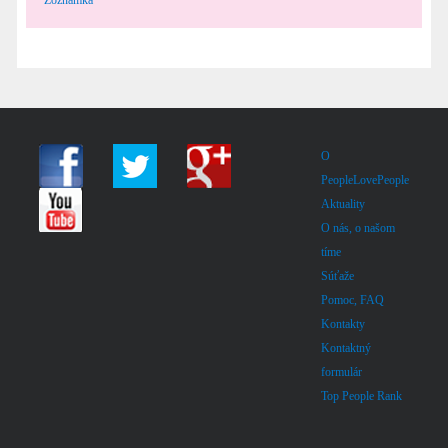
O
PeopleLovePeople
Aktuality
O nás, o našom
tíme
Súťaže
Pomoc, FAQ
Kontakty
Kontaktný
formulár
Top People Rank