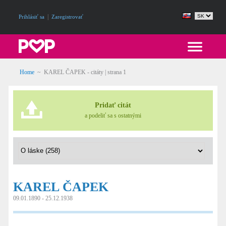
|
Prihlásiť sa
Zaregistrovať
Home
~
KAREL ČAPEK - citáty
| strana 1
Pridať citát
a podeliť sa s ostatnými
KAREL ČAPEK
09.01.1890 - 25.12.1938