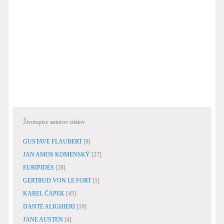
Životopisy autorov citátov
GUSTAVE FLAUBERT
[8]
JAN AMOS KOMENSKÝ
[27]
EURÍPIDÉS
[28]
GERTRUD VON LE FORT
[1]
KAREL ČAPEK
[45]
DANTE ALIGHIERI
[10]
JANE AUSTEN
[4]